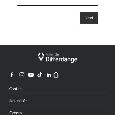
Ville de Differdange
Ville de Differdange sur Instagram
Ville de Differdange sur Facebook
Ville de Differdange sur YouTube
Ville de Differdange sur TikTok
Ville de Differdange sur Linkedin
Hoplr
Contact
Actualités
Events