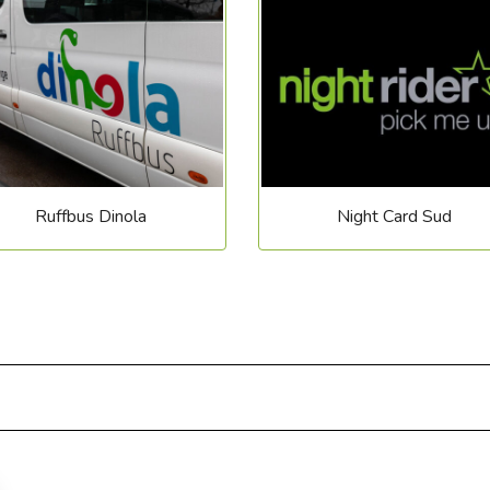
Ruffbus Dinola
Night Card Sud
rdange :
dange :