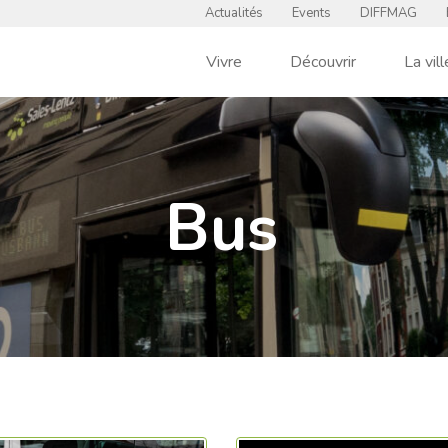
Actualités
Events
DIFFMAG
Vivre
Découvrir
La vill
Bus