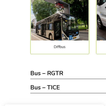
Diffbus
Bus – RGTR
Bus – TICE
Les lignes RGTR suivantes desservent Diffe
Les lignes TICE suivantes desservent Differ
606 Kirchberg-Differdange-Hussigny