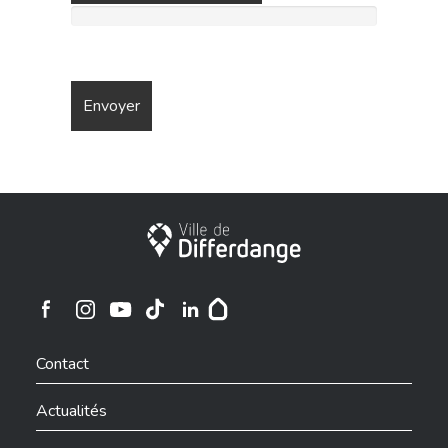
Ville de Differdange
Ville de Differdange sur Instagram
Ville de Differdange sur Facebook
Ville de Differdange sur YouTube
Ville de Differdange sur TikTok
Ville de Differdange sur Linkedin
Hoplr
Contact
Actualités