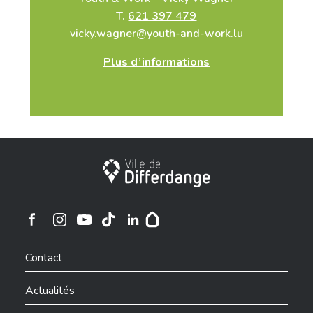
T.
621 397 479
vicky.wagner@youth-and-work.lu
Plus d’informations
Ville de Differdange
Ville de Differdange sur Instagram
Ville de Differdange sur Facebook
Ville de Differdange sur YouTube
Ville de Differdange sur TikTok
Ville de Differdange sur Linkedin
Hoplr
Contact
Actualités