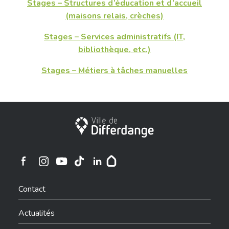
Stages – Structures d’éducation et d’accueil
(maisons relais, crèches)
Stages – Services administratifs (IT,
bibliothèque, etc.)
Stages – Métiers à tâches manuelles
Ville de Differdange
Ville de Differdange sur Instagram
Ville de Differdange sur Facebook
Ville de Differdange sur YouTube
Ville de Differdange sur TikTok
Ville de Differdange sur Linkedin
Hoplr
Contact
Actualités