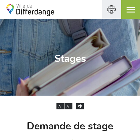
Stages
-
+
A
A
Demande de stage