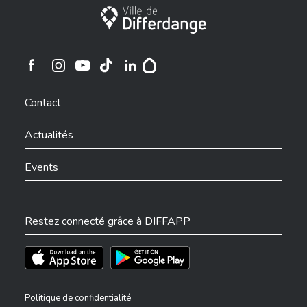
Ville de Differdange
Ville de Differdange sur Instagram
Ville de Differdange sur Facebook
Ville de Differdange sur YouTube
Ville de Differdange sur TikTok
Ville de Differdange sur Linkedin
Hoplr
Contact
Actualités
Events
Restez connecté grâce à DIFFAPP
Téléchargez l'app sur l'App Store
Téléchargez l'app sur Play Store
Politique de confidentialité