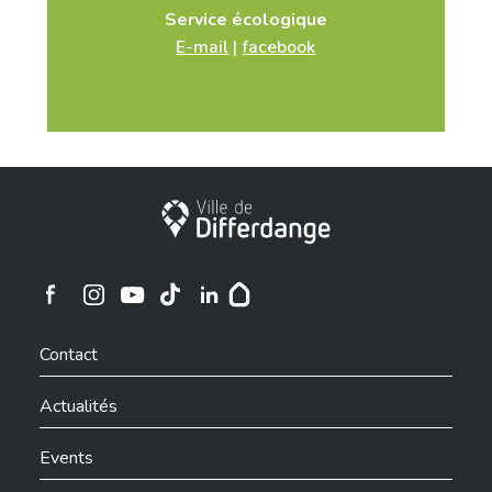
Service écologique
E-mail
|
facebook
Ville de Differdange
Ville de Differdange sur Instagram
Ville de Differdange sur Facebook
Ville de Differdange sur YouTube
Ville de Differdange sur TikTok
Ville de Differdange sur Linkedin
Hoplr
Contact
Actualités
Events