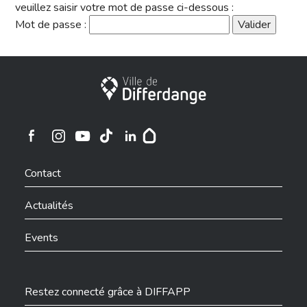
veuillez saisir votre mot de passe ci-dessous :
Mot de passe :
Ville de Differdange
Ville de Differdange sur Instagram
Ville de Differdange sur Facebook
Ville de Differdange sur YouTube
Ville de Differdange sur TikTok
Ville de Differdange sur Linkedin
Hoplr
Contact
Actualités
Events
Restez connecté grâce à DIFFAPP