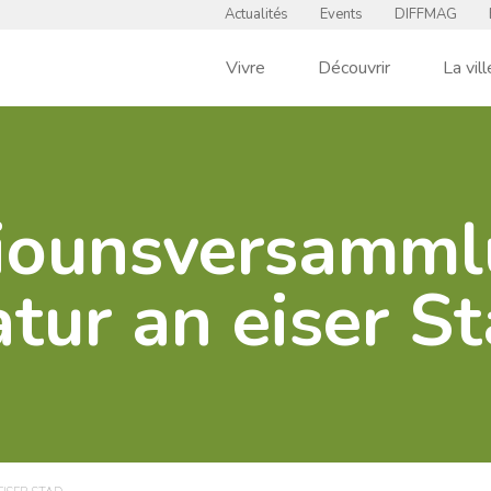
Actualités
Events
DIFFMAG
Vivre
Découvrir
La vill
iounsversamml
tur an eiser S