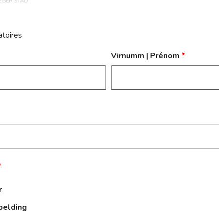
ISER STAD
atoires
Virnumm | Prénom
*
*
r
rpelding