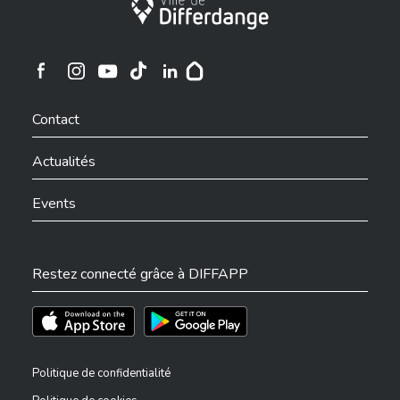
Ville de Differdange
Ville de Differdange sur Instagram
Ville de Differdange sur Facebook
Ville de Differdange sur YouTube
Ville de Differdange sur TikTok
Ville de Differdange sur Linkedin
Hoplr
Contact
Actualités
Events
Restez connecté grâce à DIFFAPP
Téléchargez l'app sur l'App Store
Téléchargez l'app sur Play Store
Politique de confidentialité