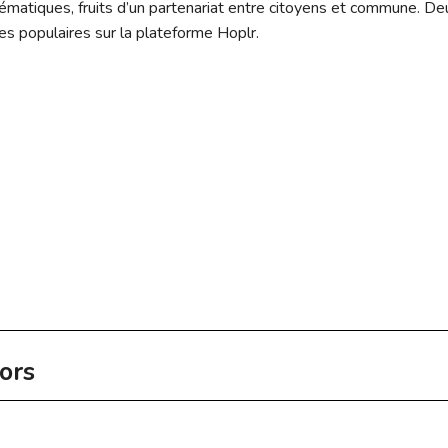
matiques, fruits d’un partenariat entre citoyens et commune. Deux
es populaires sur la plateforme Hoplr.
ors
 jeunes. Chaque jeudi, des bénévoles passionnés transmettent le
codeclub.lu
le Conseil des seniors a proposé l’idée des bancs pour personnes