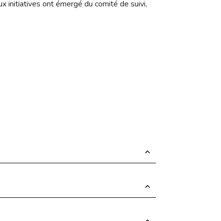
 initiatives ont émergé du comité de suivi,
ur savoir-faire dans les locaux du Centre
 âgées. Ces bancs ont été conçus et