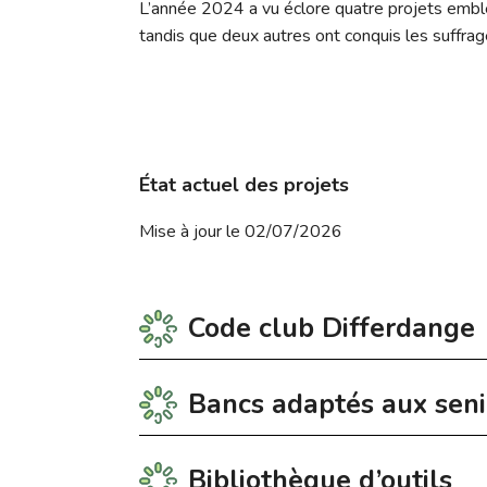
L’année 2024 a vu éclore quatre projets emblé
tandis que deux autres ont conquis les suffrag
É
tat actuel des projets
Mise à jour le 02/07/2026
Code club Differdange
Bancs adaptés aux seni
Le Code Club ouvre les portes du coding aux
médico-social au 23, Grand-Rue.
Bibliothèque d’outils
Plus d’informations:
club.differdange@
Dans le cadre du budget participatif 2024, 