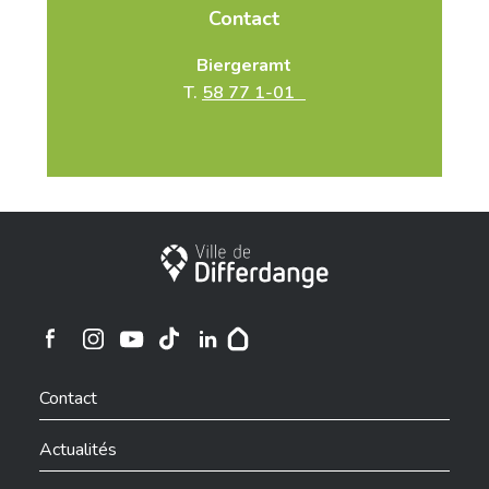
Contact
Biergeramt
T.
58 77 1-01
Ville de Differdange
Ville de Differdange sur Instagram
Ville de Differdange sur Facebook
Ville de Differdange sur YouTube
Ville de Differdange sur TikTok
Ville de Differdange sur Linkedin
Hoplr
Contact
Actualités