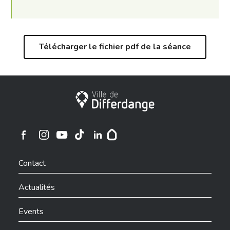
Télécharger le fichier pdf de la séance
Ville de Differdange
Ville de Differdange sur Instagram
Ville de Differdange sur Facebook
Ville de Differdange sur YouTube
Ville de Differdange sur TikTok
Ville de Differdange sur Linkedin
Hoplr
Contact
Actualités
Events