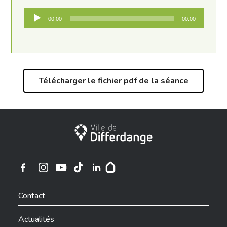
Lecteur
00:00
00:00
audio
Télécharger le fichier pdf de la séance
Ville de Differdange
Ville de Differdange sur Instagram
Ville de Differdange sur Facebook
Ville de Differdange sur YouTube
Ville de Differdange sur TikTok
Ville de Differdange sur Linkedin
Hoplr
Contact
Actualités