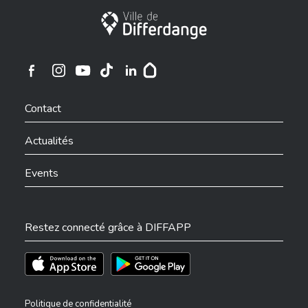
Ville de Differdange
Ville de Differdange sur Instagram
Ville de Differdange sur Facebook
Ville de Differdange sur YouTube
Ville de Differdange sur TikTok
Ville de Differdange sur Linkedin
Hoplr
Contact
Actualités
Events
Restez connecté grâce à DIFFAPP
Téléchargez l'app sur l'App Store
Téléchargez l'app sur Play Store
Politique de confidentialité