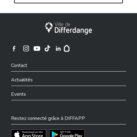
Ville de Differdange
Ville de Differdange sur Instagram
Ville de Differdange sur Facebook
Ville de Differdange sur YouTube
Ville de Differdange sur TikTok
Ville de Differdange sur Linkedin
Hoplr
Contact
Actualités
Events
Restez connecté grâce à DIFFAPP
Téléchargez l'app sur l'App Store
Téléchargez l'app sur Play Store