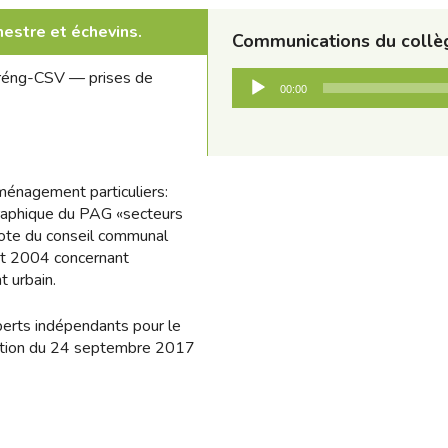
estre et échevins.
Communications du collèg
Lecteur
 gréng-CSV — prises de
00:00
audio
ménagement particuliers:
 graphique du PAG «secteurs
ote du conseil communal
llet 2004 concernant
 urbain.
perts indépendants pour le
ntion du 24 septembre 2017