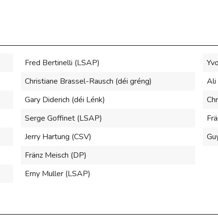
Fred Bertinelli (LSAP)
Yvo
Christiane Brassel-Rausch (déi gréng)
Ali
Gary Diderich (déi Lénk)
Chr
Serge Goffinet (LSAP)
Frä
Jerry Hartung (CSV)
Gu
Fränz Meisch (DP)
Erny Muller (LSAP)