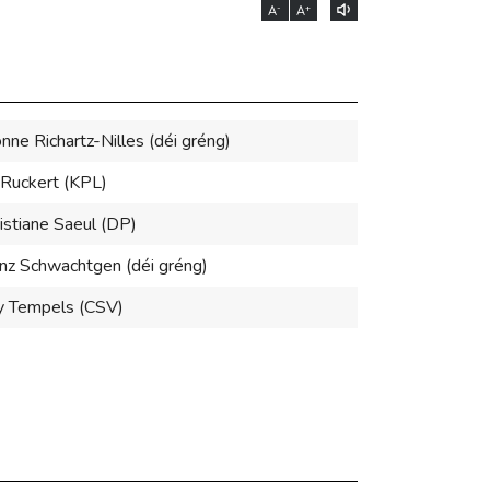
-
+
A
A
nne Richartz-Nilles (déi gréng)
 Ruckert (KPL)
istiane Saeul (DP)
nz Schwachtgen (déi gréng)
y Tempels (CSV)