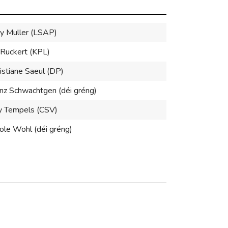
y Muller (LSAP)
 Ruckert (KPL)
istiane Saeul (DP)
nz Schwachtgen (déi gréng)
y Tempels (CSV)
ole Wohl (déi gréng)