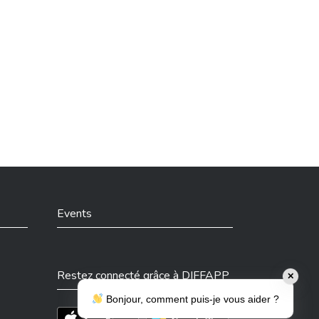
Events
Restez connecté grâce à DIFFAPP
✕
Bonjour, comment puis-je vous aider ?
Téléchargez l'app sur l'App Store
Téléchargez l'app sur Play Store