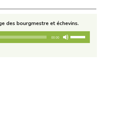
e des bourgmestre et échevins.
Utilisez
00:00
les
flèches
haut/bas
pour
augmenter
ou
diminuer
le
volume.