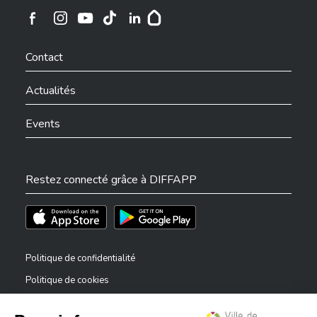
Ville de Differdange sur Instagram
Ville de Differdange sur Facebook
Ville de Differdange sur YouTube
Ville de Differdange sur TikTok
Ville de Differdange sur Linkedin
Hoplr
Contact
Actualités
Events
Restez connecté grâce à DIFFAPP
Téléchargez l'app sur l'App Store
Téléchargez l'app sur Play Store
Politique de confidentialité
Politique de cookies
Mentions légales