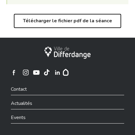
Télécharger le fichier pdf de la séance
Ville de Differdange
Ville de Differdange sur Instagram
Ville de Differdange sur Facebook
Ville de Differdange sur YouTube
Ville de Differdange sur TikTok
Ville de Differdange sur Linkedin
Hoplr
Contact
Actualités
Events