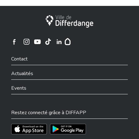
Ville de Differdange
Ville de Differdange sur Instagram
Ville de Differdange sur Facebook
Ville de Differdange sur YouTube
Ville de Differdange sur TikTok
Ville de Differdange sur Linkedin
Hoplr
Contact
Actualités
Events
Restez connecté grâce à DIFFAPP
Téléchargez l'app sur l'App Store
Téléchargez l'app sur Play Store