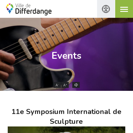
Events
-
+
A
A
11e Symposium International de
Sculpture