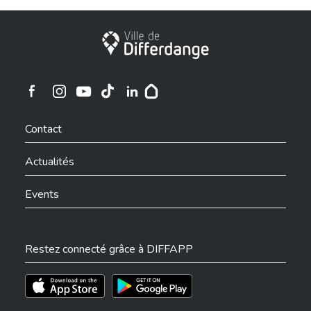
Ville de Differdange
Ville de Differdange sur Instagram
Ville de Differdange sur Facebook
Ville de Differdange sur YouTube
Ville de Differdange sur TikTok
Ville de Differdange sur Linkedin
Hoplr
Contact
Actualités
Events
Restez connecté grâce à DIFFAPP
Téléchargez l'app sur l'App Store
Téléchargez l'app sur Play Store