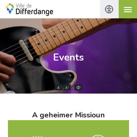
Events
-
+
A
A
A geheimer Missioun