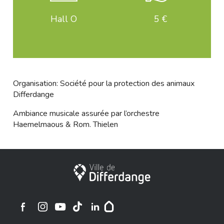
Hall O
5 €
Organisation: Société pour la protection des animaux
Differdange
Ambiance musicale assurée par l’orchestre
Haemelmaous & Rom. Thielen
Ville de Differdange
Ville de Differdange sur Instagram
Ville de Differdange sur Facebook
Ville de Differdange sur YouTube
Ville de Differdange sur TikTok
Ville de Differdange sur Linkedin
Hoplr