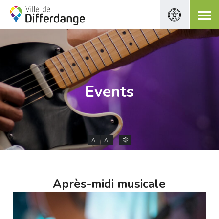
Events
-
+
A
A
Après-midi musicale