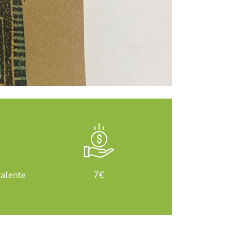
valente
7€