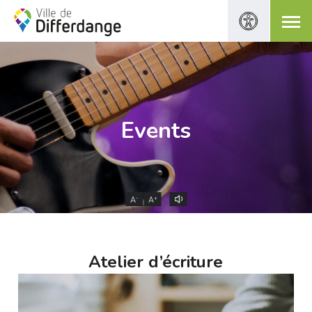
Events
-
+
A
A
Atelier d’écriture