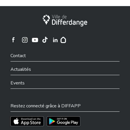
Ville de Differdange
Ville de Differdange sur Instagram
Ville de Differdange sur Facebook
Ville de Differdange sur YouTube
Ville de Differdange sur TikTok
Ville de Differdange sur Linkedin
Hoplr
Contact
Actualités
Events
Restez connecté grâce à DIFFAPP
Téléchargez l'app sur l'App Store
Téléchargez l'app sur Play Store