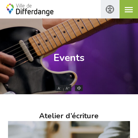
Events
-
+
A
A
Atelier d’écriture