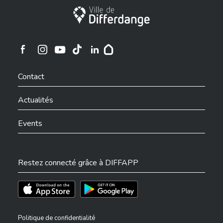
Ville de Differdange
Ville de Differdange sur Instagram
Ville de Differdange sur Facebook
Ville de Differdange sur YouTube
Ville de Differdange sur TikTok
Ville de Differdange sur Linkedin
Hoplr
Contact
Actualités
Events
Restez connecté grâce à DIFFAPP
Téléchargez l'app sur l'App Store
Téléchargez l'app sur Play Store
Politique de confidentialité