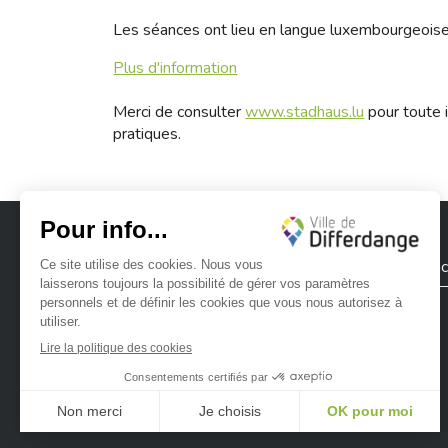
Les séances ont lieu en langue luxembourgeoise
Plus d'information
Merci de consulter
www.stadhaus.lu
pour toute i
pratiques.
Ville de Differdange
Contac
Ville de Differdange sur Instagram
Ville de Differdange sur Facebook
Ville de Differdange sur YouTube
Ville de Differdange sur TikTok
Ville de Differdange sur Linke
Hoplr