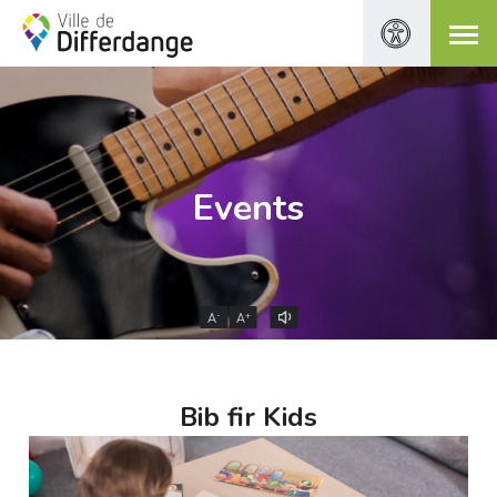
Events
-
+
A
A
Bib fir Kids