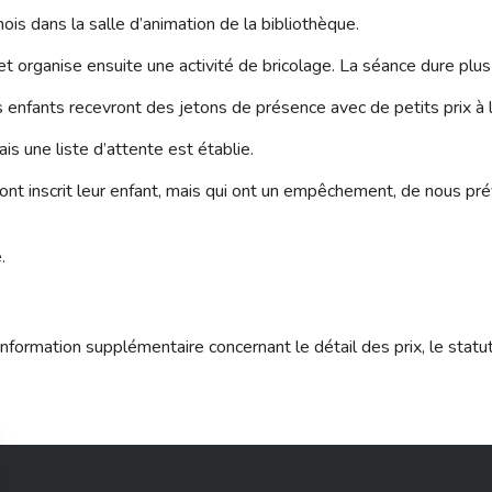
ois dans la salle d’animation de la bibliothèque.
 et organise ensuite une activité de bricolage. La séance dure plu
es enfants recevront des jetons de présence avec de petits prix à l
is une liste d’attente est établie.
t inscrit leur enfant, mais qui ont un empêchement, de nous prév
.
nformation supplémentaire concernant le détail des prix, le statu