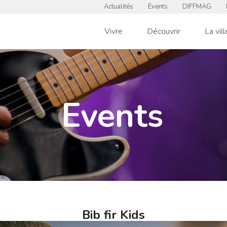
Actualités
Events
DIFFMAG
Vivre
Découvrir
La vill
Events
Bib fir Kids