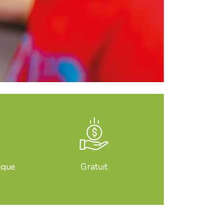
èque
Gratuit