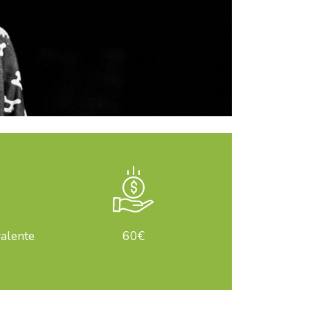
valente
60€