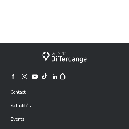
Ville de Differdange
Ville de Differdange sur Instagram
Ville de Differdange sur Facebook
Ville de Differdange sur YouTube
Ville de Differdange sur TikTok
Ville de Differdange sur Linkedin
Hoplr
Contact
Actualités
Events