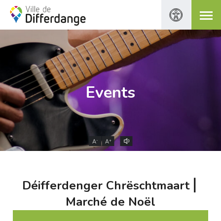
Events
-
+
A
A
Déifferdenger Chrëschtmaart ⎜
Marché de Noël