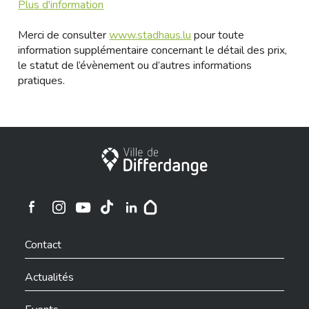
Plus d'information
Merci de consulter
www.stadhaus.lu
pour toute
information supplémentaire concernant le détail des prix,
le statut de l’évènement ou d’autres informations
pratiques.
Ville de Differdange
Ville de Differdange sur Instagram
Ville de Differdange sur Facebook
Ville de Differdange sur YouTube
Ville de Differdange sur TikTok
Ville de Differdange sur Linkedin
Hoplr
Contact
Actualités