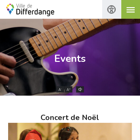
Events
-
+
A
A
Concert de Noël