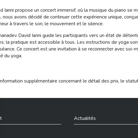
d Ianni propose un concert immersif, où la musique du piano se 
, nous avons décidé de continuer cette expérience unique, conçue
ieur à travers le son, le mouvement et le silence.
Jnanadev David Ianni guide les participants vers un état de déten
es; la pratique est accessible à tous. Les instructions de yoga s
éance. Ce concert est une invitation à se reconnecter avec soi-mê
té du yoga.
nformation supplémentaire concernant le détail des prix, le statu
t
Actualités