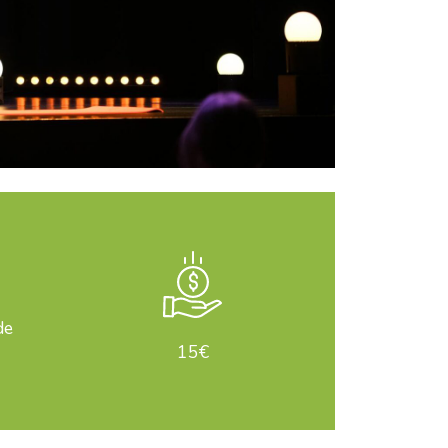
de
15€