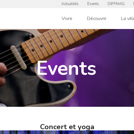
Actualités
Events
DIFFMAG
Vivre
Découvrir
La vill
Events
Concert et yoga