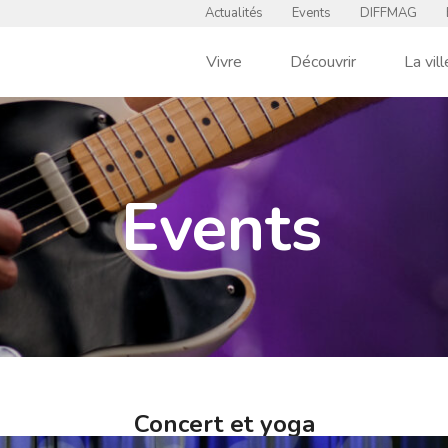
Actualités
Events
DIFFMAG
Vivre
Découvrir
La vill
Events
Concert et yoga