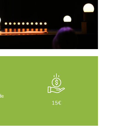
de
15€