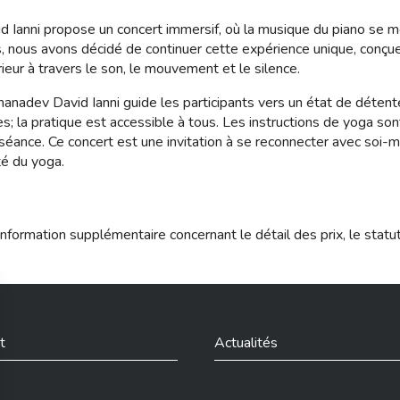
d Ianni propose un concert immersif, où la musique du piano se 
, nous avons décidé de continuer cette expérience unique, conçue
ieur à travers le son, le mouvement et le silence.
Jnanadev David Ianni guide les participants vers un état de déten
es; la pratique est accessible à tous. Les instructions de yoga s
éance. Ce concert est une invitation à se reconnecter avec soi-mê
té du yoga.
nformation supplémentaire concernant le détail des prix, le statu
t
Actualités