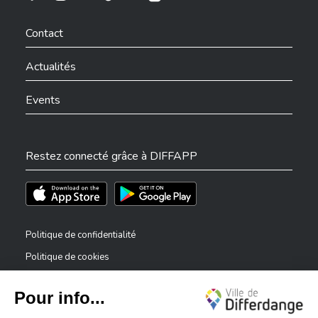
Ville de Differdange sur Instagram
Ville de Differdange sur Facebook
Ville de Differdange sur YouTube
Ville de Differdange sur TikTok
Ville de Differdange sur Linkedin
Hoplr
Contact
Actualités
Events
Restez connecté grâce à DIFFAPP
Téléchargez l'app sur l'App Store
Téléchargez l'app sur Play Store
Politique de confidentialité
Politique de cookies
Mentions légales
Déclaration d’accessibilité
✕