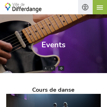
Events
-
+
A
A
Cours de danse