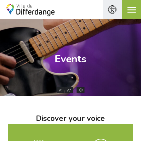
Events
-
+
A
A
Discover your voice