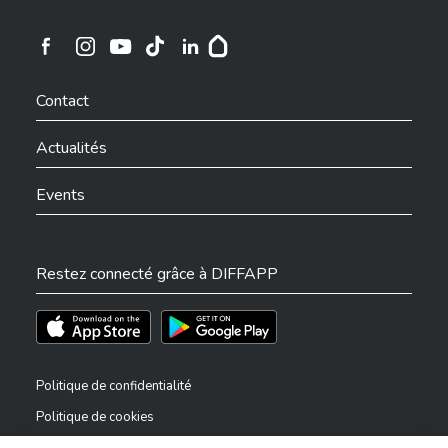
Ville de Differdange sur Instagram
Ville de Differdange sur Facebook
Ville de Differdange sur YouTube
Ville de Differdange sur TikTok
Ville de Differdange sur Linkedin
Hoplr
Contact
Actualités
Events
Restez connecté grâce à DIFFAPP
Téléchargez l'app sur l'App Store
Téléchargez l'app sur Play Store
Politique de confidentialité
Politique de cookies
Mentions légales