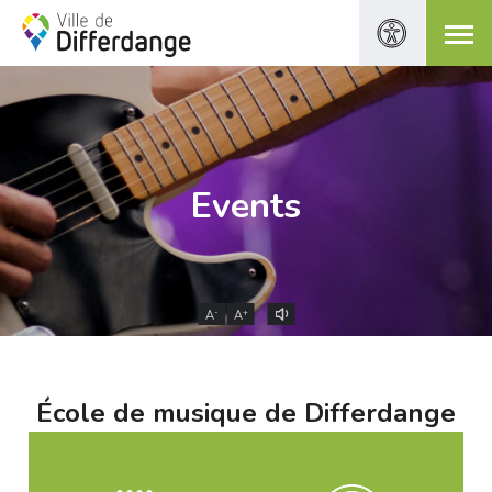
Events
-
+
A
A
École de musique de Differdange