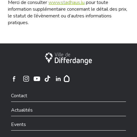
Merci de consulter
www.stadhaus.lu
pour toute
information supplémentaire concernant le détail des prix,
le statut de l’évènement ou d’autres informations
pratiques.
Ville de Differdange
Ville de Differdange sur Instagram
Ville de Differdange sur Facebook
Ville de Differdange sur YouTube
Ville de Differdange sur TikTok
Ville de Differdange sur Linkedin
Hoplr
Contact
Actualités
Events