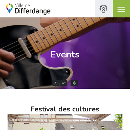
Events
-
+
A
A
Festival des cultures