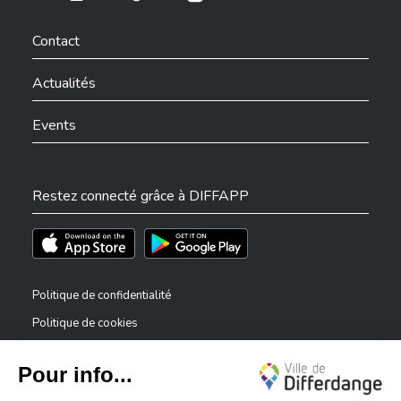
Ville de Differdange sur Instagram
Ville de Differdange sur Facebook
Ville de Differdange sur YouTube
Ville de Differdange sur TikTok
Ville de Differdange sur Linkedin
Hoplr
Contact
Actualités
Events
Restez connecté grâce à DIFFAPP
Téléchargez l'app sur l'App Store
Téléchargez l'app sur Play Store
Politique de confidentialité
Politique de cookies
Mentions légales
Déclaration d’accessibilité
✕