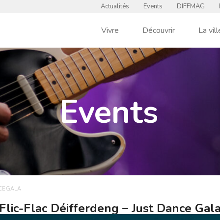
Actualités
Events
DIFFMAG
Vivre
Découvrir
La vill
Events
CE GALA
Flic-Flac Déifferdeng – Just Dance Gal