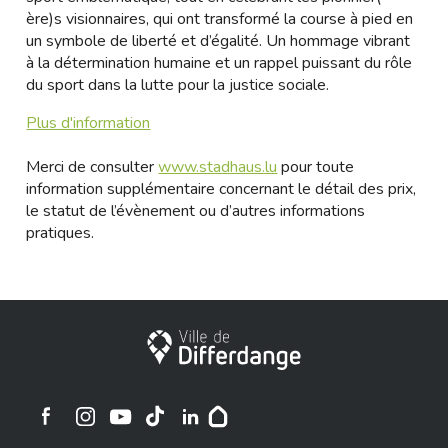
ère)s visionnaires, qui ont transformé la course à pied en
un symbole de liberté et d’égalité. Un hommage vibrant
à la détermination humaine et un rappel puissant du rôle
du sport dans la lutte pour la justice sociale.
Plus d'information
Merci de consulter
www.stadhaus.lu
pour toute
information supplémentaire concernant le détail des prix,
le statut de l’évènement ou d’autres informations
pratiques.
Ville de Differdange
Ville de Differdange sur Instagram
Ville de Differdange sur Facebook
Ville de Differdange sur YouTube
Ville de Differdange sur TikTok
Ville de Differdange sur Linkedin
Hoplr