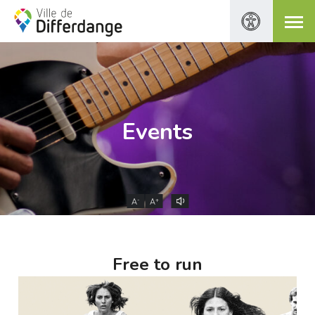
Events
-
+
A
A
Free to run