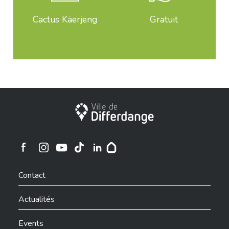
Cactus Käerjeng
Gratuit
Ville de Differdange
Ville de Differdange sur Instagram
Ville de Differdange sur Facebook
Ville de Differdange sur YouTube
Ville de Differdange sur TikTok
Ville de Differdange sur Linkedin
Hoplr
Contact
Actualités
Events