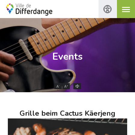
Events
-
+
A
A
Grille beim Cactus Käerjeng