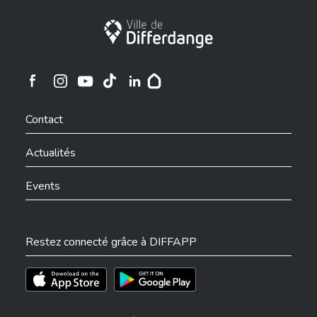
Ville de Differdange
Ville de Differdange sur Instagram
Ville de Differdange sur Facebook
Ville de Differdange sur YouTube
Ville de Differdange sur TikTok
Ville de Differdange sur Linkedin
Hoplr
Contact
Actualités
Events
Restez connecté grâce à DIFFAPP
Téléchargez l'app sur l'App Store
Téléchargez l'app sur Play Store