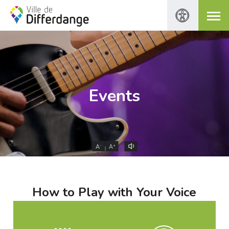
Events
-
+
A
A
How to Play with Your Voice