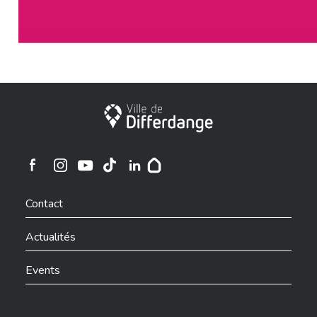
Ville de Differdange
Ville de Differdange sur Instagram
Ville de Differdange sur Facebook
Ville de Differdange sur YouTube
Ville de Differdange sur TikTok
Ville de Differdange sur Linkedin
Hoplr
Contact
Actualités
Events