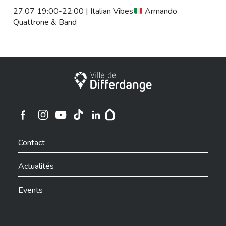
27.07 19:00-22:00 | Italian Vibes
Armando
Quattrone & Band
Ville de Differdange
Ville de Differdange sur Instagram
Ville de Differdange sur Facebook
Ville de Differdange sur YouTube
Ville de Differdange sur TikTok
Ville de Differdange sur Linkedin
Hoplr
Contact
Actualités
Events