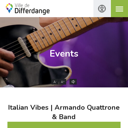
Events
-
+
A
A
Italian Vibes | Armando Quattrone
& Band