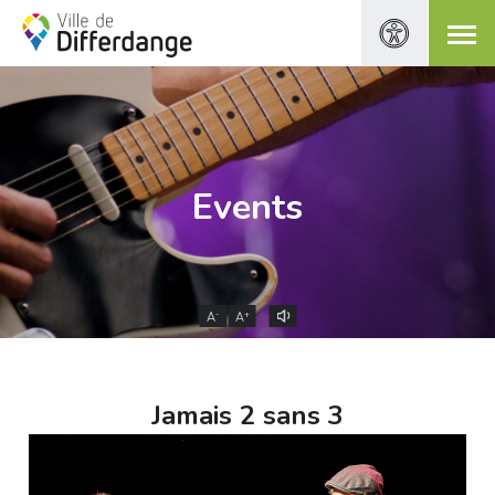
Events
-
+
A
A
Jamais 2 sans 3