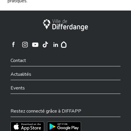
pratiques.
Ville de Differdange
Ville de Differdange sur Instagram
Ville de Differdange sur Facebook
Ville de Differdange sur YouTube
Ville de Differdange sur TikTok
Ville de Differdange sur Linkedin
Hoplr
Contact
Actualités
Events
Restez connecté grâce à DIFFAPP
Téléchargez l'app sur l'App Store
Téléchargez l'app sur Play Store