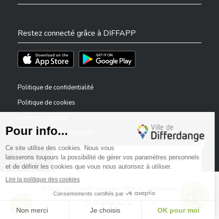
Restez connecté grâce à DIFFAPP
Téléchargez l'app sur l'App Store
Téléchargez l'app sur Play Store
Politique de confidentialité
Politique de cookies
Mentions légales
Déclaration d’accessibilité
✕
Dispositif de signalement — lanceurs d’alerte
Bonjour, comment puis-je vous aider ?
©2026 Tous droits réservés . Ville de Differdange
Digitalised by