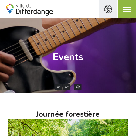
Events
-
+
A
A
Journée forestière