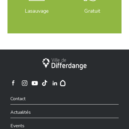
Lasauvage
Gratuit
Ville de Differdange
Ville de Differdange sur Instagram
Ville de Differdange sur Facebook
Ville de Differdange sur YouTube
Ville de Differdange sur TikTok
Ville de Differdange sur Linkedin
Hoplr
Contact
Actualités
Events