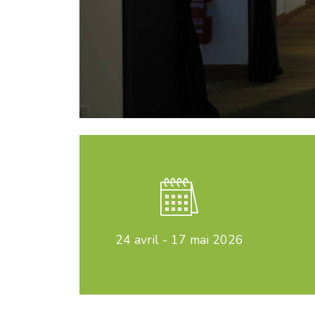
24 avril
-
17 mai 2026