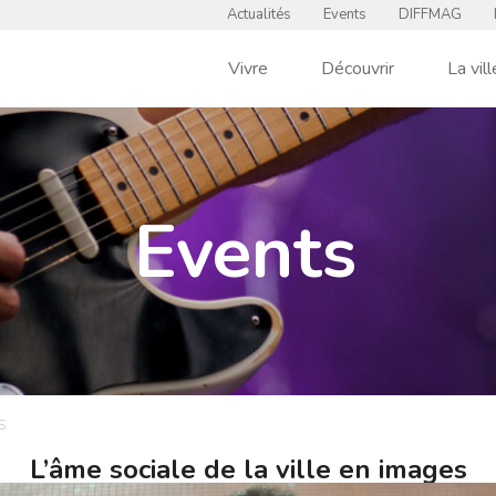
Actualités
Events
DIFFMAG
Vivre
Découvrir
La vill
Events
S
L’âme sociale de la ville en images