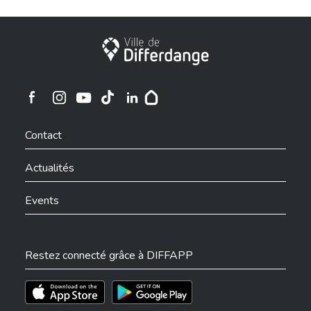
Ville de Differdange
Ville de Differdange sur Instagram
Ville de Differdange sur Facebook
Ville de Differdange sur YouTube
Ville de Differdange sur TikTok
Ville de Differdange sur Linkedin
Hoplr
Contact
Actualités
Events
Restez connecté grâce à DIFFAPP
Téléchargez l'app sur l'App Store
Téléchargez l'app sur Play Store