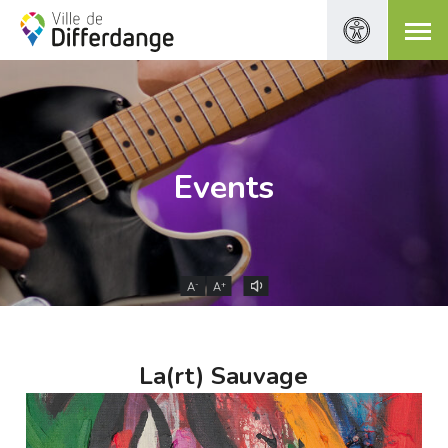
Events
-
+
A
A
La(rt) Sauvage